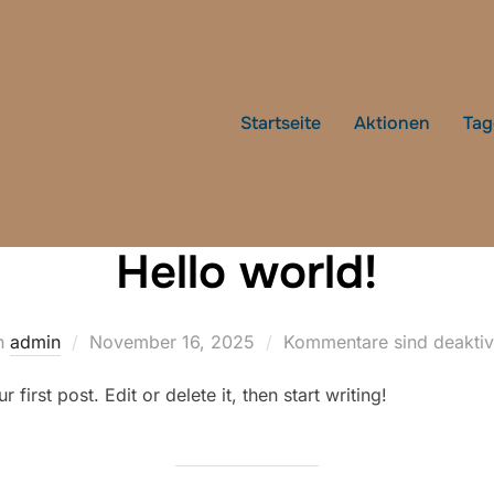
Startseite
Aktionen
Tag
Kategorie:
Uncategorized
Hello world!
Veröffentlicht
n
admin
November 16, 2025
Kommentare sind deaktiv
am
irst post. Edit or delete it, then start writing!